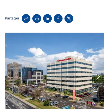
Copy
Print
LinkedIn
Facebook
X
Partager
Link