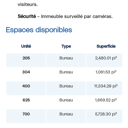
visiteurs.
Sécurité
– Immeuble surveillé par caméras.
Espaces disponibles
Unité
Type
Superficie
205
Bureau
2,480.01 pi²
304
Bureau
1,061.53 pi²
400
Bureau
11,334.29 pi²
625
Bureau
1,669.52 pi²
700
Bureau
5,728.30 pi²