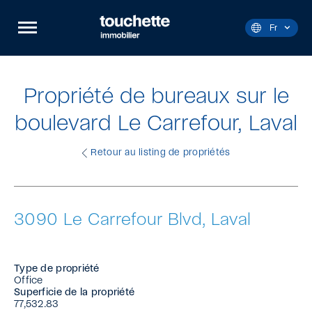
Navigation
Ouvrir
rapide
la
Langue
Fr
navigation
Actuelle
du
:
site
Français.
Propriété de bureaux sur le
boulevard Le Carrefour, Laval
Retour au listing de propriétés
3090 Le Carrefour Blvd, Laval
Type de propriété
Office
Superficie de la propriété
77,532.83