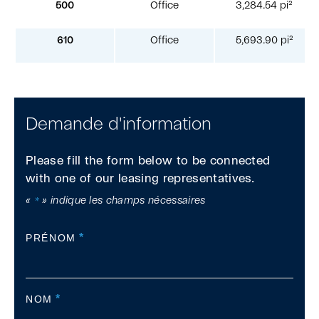
500
Office
3,284.54 pi²
610
Office
5,693.90 pi²
Demande d'information
Please fill the form below to be connected
with one of our leasing representatives.
«
» indique les champs nécessaires
*
*
PRÉNOM
*
NOM