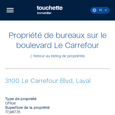
Navigation
Ouvrir
rapide
la
Langue
Fr
navigation
Actuelle
du
:
site
Français.
Propriété de bureaux sur le
boulevard Le Carrefour
Retour au listing de propriétés
3100 Le Carrefour Blvd, Laval
Type de propriété
Office
Superficie de la propriété
77,987.75