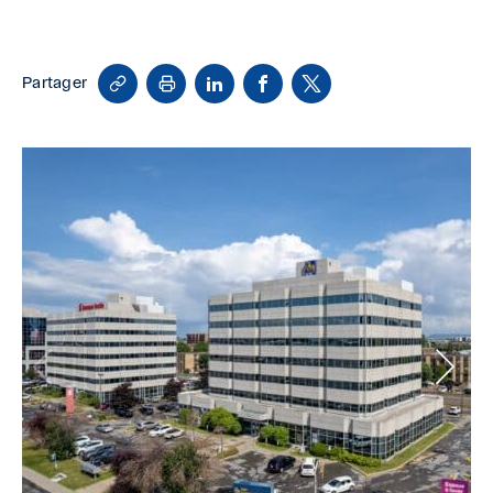
Copy
Print
LinkedIn
Facebook
X
Partager
Link